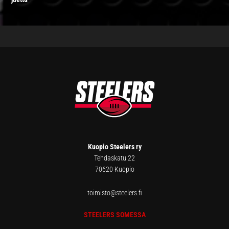
FOOTER
Kuopio Steelers ry
Tehdaskatu 22
70620 Kuopio
toimisto@steelers.fi
STEELERS SOMESSA