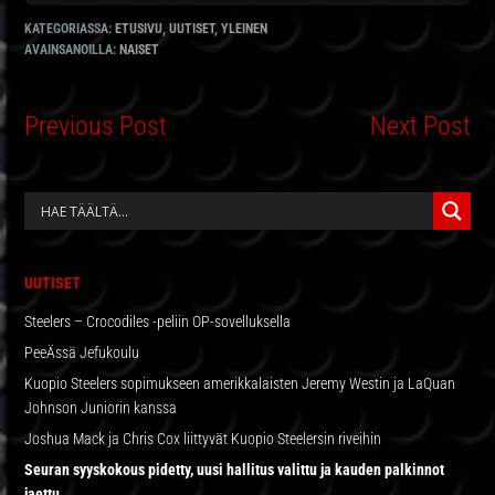
KATEGORIASSA:
ETUSIVU
,
UUTISET
,
YLEINEN
AVAINSANOILLA:
NAISET
Previous Post
Next Post
ENSISIJAINEN
SIVUPALKKI
UUTISET
Steelers – Crocodiles -peliin OP-sovelluksella
PeeÄssä Jefukoulu
Kuopio Steelers sopimukseen amerikkalaisten Jeremy Westin ja LaQuan
Johnson Juniorin kanssa
Joshua Mack ja Chris Cox liittyvät Kuopio Steelersin riveihin
Seuran syyskokous pidetty, uusi hallitus valittu ja kauden palkinnot
jaettu