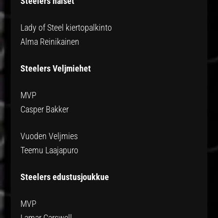
Steelers naiset
Lady of Steel kiertopalkinto
Alma Reinikainen
Steelers Veljmiehet
MVP
Casper Bakker
Vuoden Veljmies
Teemu Laajapuro
Steelers edustusjoukkue
MVP
Lamar Carswell