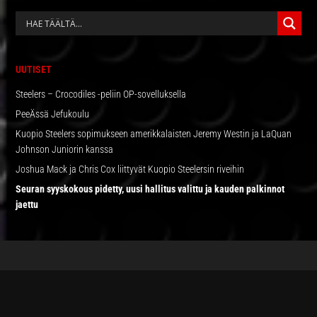
ENSISIJAINEN
SIVUPALKKI
UUTISET
Steelers – Crocodiles -peliin OP-sovelluksella
PeeÄssä Jefukoulu
Kuopio Steelers sopimukseen amerikkalaisten Jeremy Westin ja LaQuan
Johnson Juniorin kanssa
Joshua Mack ja Chris Cox liittyvät Kuopio Steelersin riveihin
Seuran syyskokous pidetty, uusi hallitus valittu ja kauden palkinnot
jaettu
FOOTER