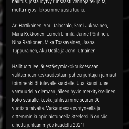
hallitus, josta löytyy runsaasti vanhoja tekijöitä,
mutta myös iloksemme uusia tuulia:
Ari Hartikainen, Anu Jalassalo, Sami Jukarainen,
Maria Kukkonen, Eemeli Linnilä, Janne Pöntinen,
Nina Rahkonen, Mika Tossavainen, Jaana
Tuppurainen, Aku Uotila ja Jenni Utriainen
Hallitus tulee järjestäytymiskokouksessaan
valitsemaan keskuudestaan puheenjohtajan ja muut
toimihenkilöt tulevalle kaudelle. Uusi kausi tulee
varmuudella olemaan jälleen hyvin merkityksellinen
koko seuralle, koska juhlistamme seuran 30-
vuotista taivalta. Varkaudessa syntyneellä ja
sittemmin kuopiolaistuneella Steelersillä on siis
aihetta juhlaan myös kaudella 2021!