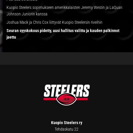
Kuopio Steelers sopimukseen amerikkalaisten Jeremy Westin ja LaQuan
Johnson Juniorin kanssa
Joshua Mack ja Chris Cox liittyvät Kuopio Steelersin riveihin
Seuran syyskokous pidetty, uusi hallitus valittu ja kauden palkinnot
jaettu
FOOTER
Kuopio Steelers ry
Tehdaskatu 22