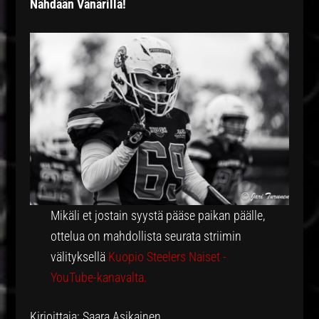
Nähdään Vänärillä!
Mikäli et jostain syystä pääse paikan päälle,
ottelua on mahdollista seurata striimin
välityksellä
Kuopio Steelers Naiset -
YouTube-kanavalta.
Kirjoittaja: Saara Asikainen