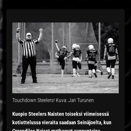
Touchdown Steelers! Kuva: Jari Turunen
Kuopio Steelers Naisten toiseksi viimeisessä
kotiottelussa vieraita saadaan Seinäjoelta, kun
Crocodiles Naiset matkaavat sunnuntaina