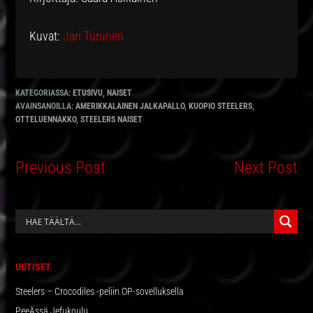
Kuvat:
Jari Turunen
KATEGORIASSA:
ETUSIVU
,
NAISET
AVAINSANOILLA:
AMERIKKALAINEN JALKAPALLO
,
KUOPIO STEELERS
,
OTTELUENNAKKO
,
STEELERS NAISET
Previous Post
Next Post
ENSISIJAINEN
SIVUPALKKI
UUTISET
Steelers – Crocodiles -peliin OP-sovelluksella
PeeÄssä Jefukoulu