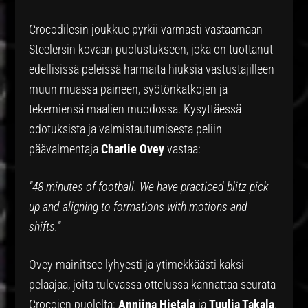
Crocodilesin joukkue pyrkii varmasti vastaamaan
Steelersin kovaan puolustukseen, joka on tuottanut
edellisissä peleissä harmaita hiuksia vastustajilleen
muun muassa paineen, syötönkatkojen ja
tekemiensä maalien muodossa. Kysyttäessä
odotuksista ja valmistautumisesta peliin
päävalmentaja
Charlie Ovey
vastaa:
”48 minutes of football. We have practiced blitz pick
up and aligning to formations with motions and
shifts.”
Ovey mainitsee lyhyesti ja ytimekkäästi kaksi
pelaajaa, joita tulevassa ottelussa kannattaa seurata
Crocojen puolelta:
Anniina Hietala
ja
Tuulia Takala
.