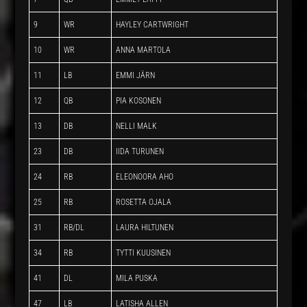
9
WR
HAYLEY CARTWRIGHT
10
WR
ANNA MARTOLA
11
LB
EMMI JÄRN
12
QB
PIA KOSONEN
13
DB
NELLI MALK
23
DB
IIDA TURUNEN
24
RB
ELEONOORA AHO
25
RB
ROSETTA OJALA
31
RB/DL
LAURA HILTUNEN
34
RB
TYTTI KUUSINEN
41
DL
MILA PUSKA
47
LB
LATISHA ALLEN