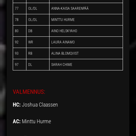
77
OL/DL
ANNA-KAISA SAARENPÄÄ
78
OL/DL
MINTTU HURME
80
DB
AINO HELSKYAHO
92
WR
LAURA AINAMO
93
RB
ALINA BLOMQVIST
97
DL
SARAH CHIME
VALMENNUS:
HC:
Joshua Claassen
AC:
Minttu Hurme