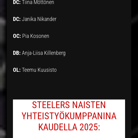
DC:
Tiina Möttönen
DC:
Janika Nikander
OC:
Pia Kosonen
DB:
Anja-Liisa Killenberg
OL:
Teemu Kuusisto
STEELERS NAISTEN
YHTEISTYÖKUMPPANINA
KAUDELLA 2025: