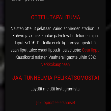
OTTELUTAPAHTUMA
Naisten ottelut pelataan Väinölänniemen stadionilla.
Kahvio ja anniskelualue palvelevat otteluiden ajan.
Liput 5/10€. Porteilla ei ole lipunmyyntipistettä,
vaan liput tulee osaat lippu.fi -palvelusta:
Osta lippu
.
Kausikortti naisten Vaahteraliigaotteluihin 30€:
Verkkokauppaan
JAA TUNNELMIA PELIKATSOMOSTA!
Löydät meidät Instagramista:
@kuopiosteelersnaiset