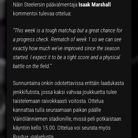
Näin Steelersin päävalmentaja
Isaak Marshall
kommentoi tulevaa ottelua:
”This week is a tough matchup but a great chance for
a progress check. Rematch of week 1 so we can see
exactly how much we’ve improved since the season
started. I expect it to be a tight score and a physical
battle on the field.”
Sunnuntaina onkin odotettavissa erittäin laadukasta
jenkkifutista, jossa kaksi vahvaa joukkuetta tulee
taistelemaan raivokkaasti voitosta. Ottelua
kannattaa tulla seuraamaan paikan päälle
Väinölänniemen stadionille, missä peli potkaistaan
käyntiin kello 15.00. Ottelua voi seurata myös
Ruutu+ -palvelusta.