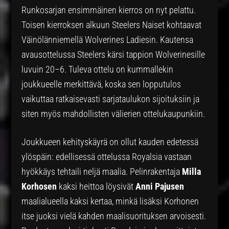
Runkosarjan ensimmäinen kierros on nyt pelattu.
Toisen kierroksen alkuun Steelers Naiset kohtaavat
Väinölänniemellä Wolverines Ladiesin. Kautensa
avausottelussa Steelers kärsi tappion Wolverinesille
luvuin 20–6. Tuleva ottelu on kummallekin
joukkueelle merkittävä, koska sen lopputulos
vaikuttaa ratkaisevasti sarjataulukon sijoituksiin ja
siten myös mahdollisten välierien ottelukaupunkiin.
Joukkueen kehityskäyrä on ollut kauden edetessä
ylöspäin: edellisessä ottelussa Royalsia vastaan
hyökkäys tehtaili neljä maalia. Pelinrakentaja
Milla
Korhosen
kaksi heittoa löysivät
Anni Pajusen
maalialueella kaksi kertaa, minkä lisäksi Korhonen
itse juoksi vielä kahden maalisuorituksen arvoisesti.