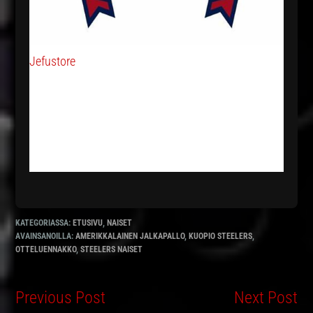
Jefustore
KATEGORIASSA:
ETUSIVU
,
NAISET
AVAINSANOILLA:
AMERIKKALAINEN JALKAPALLO
,
KUOPIO STEELERS
,
OTTELUENNAKKO
,
STEELERS NAISET
Previous Post
Next Post