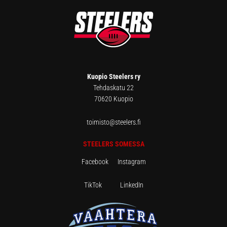
FOOTER
Kuopio Steelers ry
Tehdaskatu 22
70620 Kuopio
toimisto@steelers.fi
STEELERS SOMESSA
Facebook
Instagram
TikTok
LinkedIn