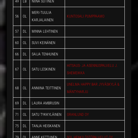
49
LB
NIINA SUTINEN
MERI-TUULIA
56
OL
KUNTOSALI PUMPPAAMO
KARJALAINEN
57
DL
MINNA LEHTINEN
60
OL
SUVI KEINÄNEN
66
DL
SAIJA TENHUNEN
HITSAUS- JA ASENNUSPALVELU J.
67
OL
SATU LESKINEN
SHEMEIKKA
UNELMA HAPPY BAR JYVÄSKYLÄ &
68
OL
ANNIINA TEITTINEN
MÄNTYHARJU
69
DL
LAURA AMBRUSIN
71
OL
SATU TYKKYLÄINEN
GRANLUND OY
75
DL
TANJA HEISKANEN
79
OL
ANNE KETTUNEN
SOL HENKILÖSTÖPALVELUT OY