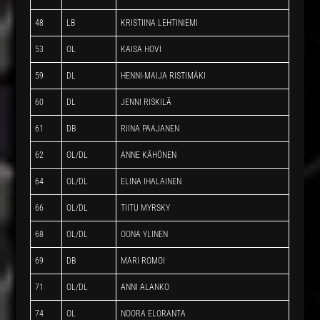
48
LB
KRISTIINA LEHTINIEMI
53
OL
KAISA HOVI
59
DL
HENNI-MAIJA RISTIMÄKI
60
DL
JENNI RISKILÄ
61
DB
RIINA PAAJANEN
62
OL/DL
ANNE KÄHÖNEN
64
OL/DL
ELINA IHALAINEN
66
OL/DL
TIITU MYRSKY
68
OL/DL
OONA YLINEN
69
DB
MARI ROMOI
71
OL/DL
ANNI ALANKO
74
OL
NOORA ELORANTA