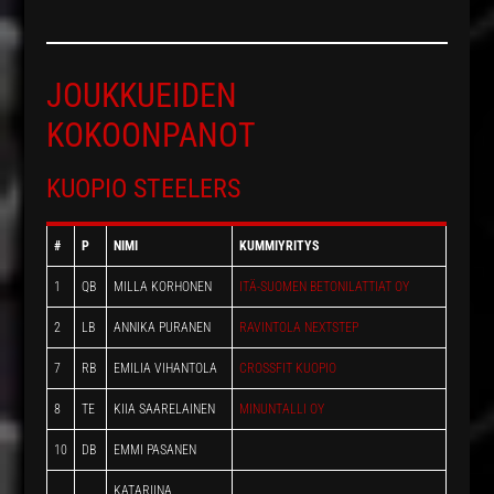
JOUKKUEIDEN
KOKOONPANOT
KUOPIO STEELERS
#
P
NIMI
KUMMIYRITYS
1
QB
MILLA KORHONEN
ITÄ-SUOMEN BETONILATTIAT OY
2
LB
ANNIKA PURANEN
RAVINTOLA NEXTSTEP
7
RB
EMILIA VIHANTOLA
CROSSFIT KUOPIO
8
TE
KIIA SAARELAINEN
MINUNTALLI OY
10
DB
EMMI PASANEN
KATARIINA