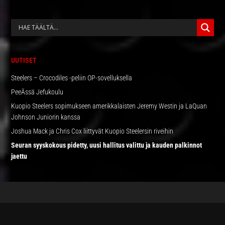
ENSISIJAINEN
SIVUPALKKI
UUTISET
Steelers – Crocodiles -peliin OP-sovelluksella
PeeÄssä Jefukoulu
Kuopio Steelers sopimukseen amerikkalaisten Jeremy Westin ja LaQuan
Johnson Juniorin kanssa
Joshua Mack ja Chris Cox liittyvät Kuopio Steelersin riveihin
Seuran syyskokous pidetty, uusi hallitus valittu ja kauden palkinnot
jaettu