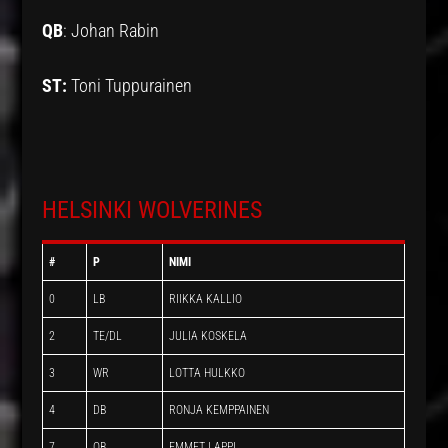
QB
: Johan Rabin
ST:
Toni Tuppurainen
HELSINKI WOLVERINES
#
P
NIMI
0
LB
RIIKKA KALLIO
2
TE/DL
JULIA KOSKELA
3
WR
LOTTA HULKKO
4
DB
RONJA KEMPPAINEN
7
QB
EMMET LAPPI