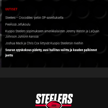
SIVUPALKKI
UUTISET
Steelers – Crocodiles -peliin OP-sovelluksella
PeeÄssä Jefukoulu
Kuopio Steelers sopimukseen amerikkalaisten Jeremy Westin ja LaQuan
Johnson Juniorin kanssa
Joshua Mack ja Chris Cox liittyvät Kuopio Steelersin riveihin
Seuran syyskokous pidetty, uusi hallitus valittu ja kauden palkinnot
jaettu
FOOTER