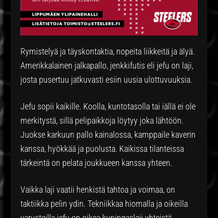
Rymistelyä ja täyskontaktia, nopeita liikkeitä ja älyä.
Amerikkalainen jalkapallo, jenkkifutis eli jefu on laji,
josta pusertuu jatkuvasti esiin uusia ulottuvuuksia.
Jefu sopii kaikille. Koolla, kuntotasolla tai iällä ei ole
merkitystä, sillä pelipaikkoja löytyy joka lähtöön.
Juokse karkuun pallo kainalossa, kamppaile kaverin
kanssa, hyökkää ja puolusta. Kaikissa tilanteissa
tärkeintä on pelata joukkueen kanssa yhteen.
Vaikka laji vaatii henkistä tahtoa ja voimaa, on
taktiikka pelin ydin. Tekniikkaa hiomalla ja oikeilla
varusteilla jefu on oikea kuningaslaji yhteistä